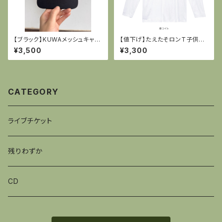
【ブラック】KUWAメッシュキャッ
【値下げ】たえたそロンT子供サ
プ
イズ
¥3,500
¥3,300
CATEGORY
ライブチケット
残りわずか
CD