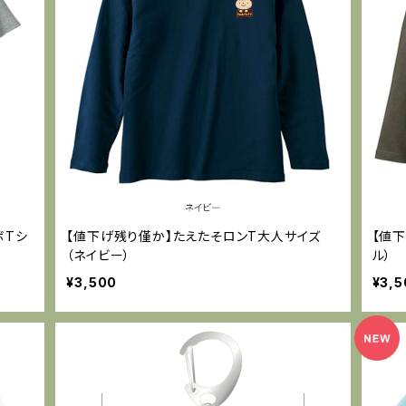
ボTシ
【値下げ残り僅か】たえたそロンT大人サイズ
【値
（ネイビー）
ル）
¥3,500
¥3,5