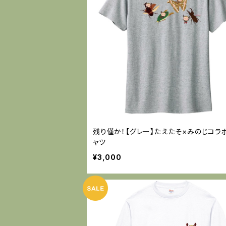
残り僅か！【グレー】たえたそ×みのじコラ
ャツ
¥3,000