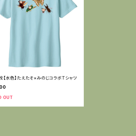
1枚【水色】たえたそ×みのじコラボTシャツ
000
D OUT